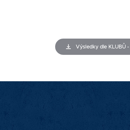
Sr
Rozpl
Závo
Výsledky dle KLUBŮ - 