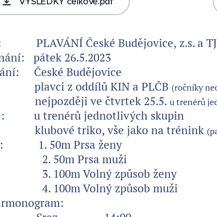
VÝSLEDKY celkové.pdf
:
PLAVÁNÍ České Budějovice, z.s. a TJ 
nání:
pátek 26.5.2023
ání:
České Budějovice
plavci z oddílů KIN a PLČB
(ročníky n
:
nejpozději ve čtvrtek 25.5.
u trenérů je
:
u trenérů jednotlivých skupin
lubové triko, vše jako na trénink
(p
ny: 1. 50m Prsa ženy
0m Prsa muži
0m Volný způsob ženy
0m Volný způsob muži
armonogram: