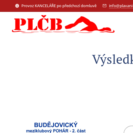
Provoz KANCELÁŘE po předchozí domluvě
info@plavani-
Výsledk