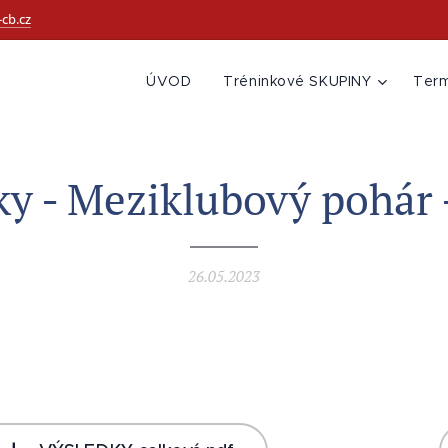
cb.cz
ÚVOD
Tréninkové SKUPINY
Ter
y - Meziklubový pohár -
26.05.2023