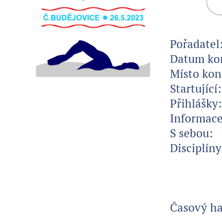
Pořadatel
Datum ko
Místo kon
Startující:
Přihlášky
Informace
S sebou:
k
Disciplí
2. 5
3. 10
4. 10
Časový h