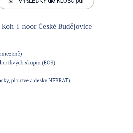
VÝSLEDKY dle KLUBŮ.pdf
Koh-i-noor České Budějovice
eomezeně)
dnotlivých skupin (EOS)
acky, ploutve a desky NEBRAT)