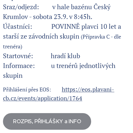
Sraz/odjezd: v hale bazénu Český
Krumlov - sobota 23.9. v 8:45h.
Účastníci: POVINNĚ plavci 10 let a
starší ze závodních skupin
(Přípravka C - dle
trenéra)
Startovné: hradí klub
Informace: u trenérů jednotlivých
skupin
https://eos.plavani-
Přihlášení přes EOS:
cb.cz/events/application/1764
ROZPIS, PŘIHLÁŠKY a INFO