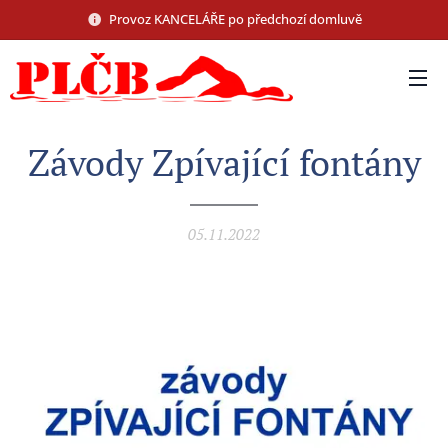
Provoz KANCELÁŘE po předchozí domluvě
Závody Zpívající fontány
05.11.2022