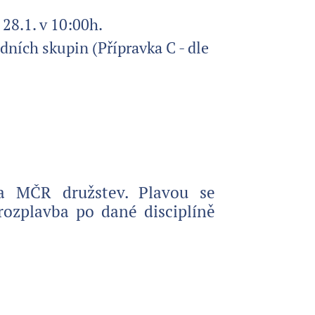
8.1. v 10:00h.
ích skupin (Přípravka C - dle
la MČR družstev. Plavou se
rozplavba po dané disciplíně