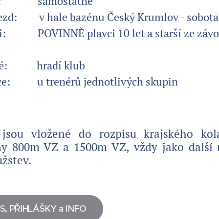
va: samostatně
ezd: v hale bazénu Český Krumlov - sobota 2
i: POVINNĚ plavci 10 let a starší ze závodn
vné: hradí klub
ce: u trenérů jednotlivých skupin
jsou vložené do rozpisu krajského ko
íny 800m VZ a 1500m VZ, vždy jako další 
žstev.
S, PŘIHLÁŠKY a INFO