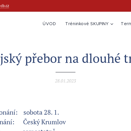
cb.cz
ÚVOD
Tréninkové SKUPINY
Ter
jský přebor na dlouhé t
28.01.2023
nání: sobota 28. 1.
onání: Český Krumlov