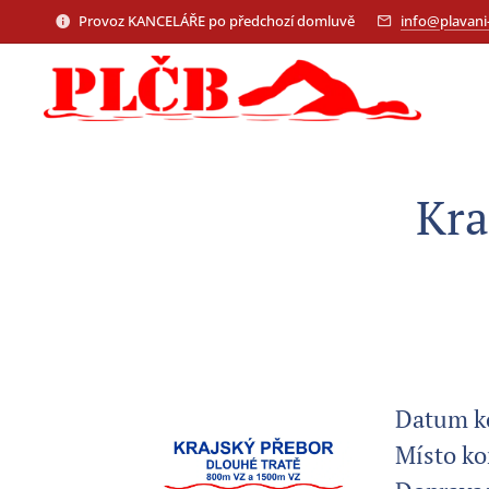
Provoz KANCELÁŘE po předchozí domluvě
info@plavani-
Kra
Datum ko
Místo k