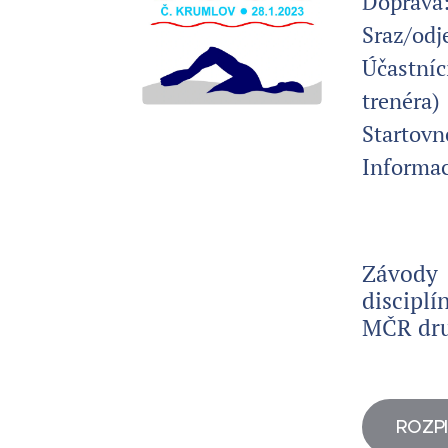
Dopra
Sraz/odj
Účastníc
trenéra)
Starto
Informa
Závody 
discipl
MČR dru
ROZPI